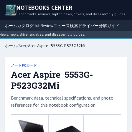
NOTEBOOKS CENTER
Benchmarks, reviews, laptop news, drivers, and disassembly guides
ホーム
カタログ
Hub
Review
ニュース
検索
ドライバー
分解ガイド
ws, news, driver archives, and disassembly guides.
ホーム
/
Acer
/
Acer Aspire 5553G-P523G32Mi
ノートPCカード
Acer Aspire 5553G-
P523G32Mi
Benchmark data, technical specifications, and photo
references for this notebook configuration.