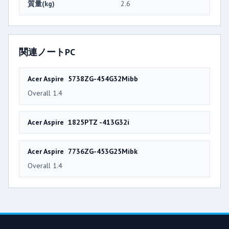
質量(kg)
2.6
関連ノートPC
Acer Aspire 5738ZG-454G32Mibb
Overall 1.4
Acer Aspire 1825PTZ -413G32i
Acer Aspire 7736ZG-453G25Mibk
Overall 1.4