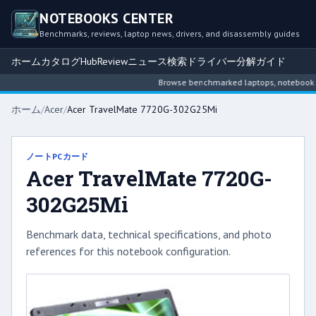
NOTEBOOKS CENTER
Benchmarks, reviews, laptop news, drivers, and disassembly guides
ホーム
カタログ
Hub
Review
ニュース
検索
ドライバー
分解ガイド
Browse benchmarked laptops, notebook inte
ホーム
/
Acer
/
Acer TravelMate 7720G-302G25Mi
ノートPCカード
Acer TravelMate 7720G-
302G25Mi
Benchmark data, technical specifications, and photo
references for this notebook configuration.