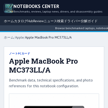
NOTEBOOKS CENTER
Benchmarks, reviews, laptop news, drivers, and disassembly guides
ホーム
カタログ
Hub
Review
ニュース
検索
ドライバー
分解ガイド
Browse benchmarked laptops, notebook int
ホーム
/
Apple
/
Apple MacBook Pro MC373LL/A
ノートPCカード
Apple MacBook Pro
MC373LL/A
Benchmark data, technical specifications, and photo
references for this notebook configuration.