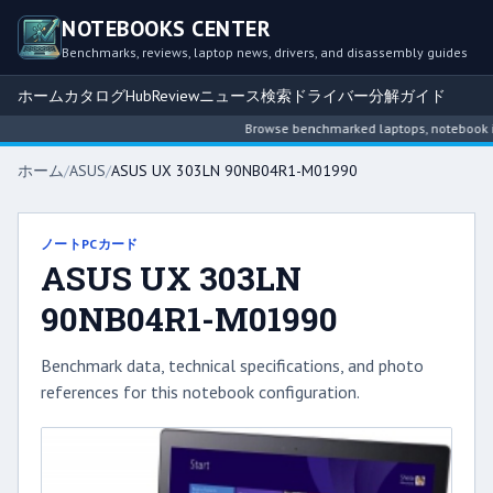
NOTEBOOKS CENTER
Benchmarks, reviews, laptop news, drivers, and disassembly guides
ホーム
カタログ
Hub
Review
ニュース
検索
ドライバー
分解ガイド
Browse benchmarked laptops, notebook intel
ホーム
/
ASUS
/
ASUS UX 303LN 90NB04R1-M01990
ノートPCカード
ASUS UX 303LN
90NB04R1-M01990
Benchmark data, technical specifications, and photo
references for this notebook configuration.