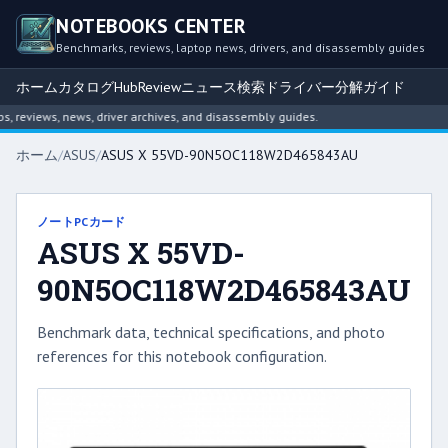
NOTEBOOKS CENTER
Benchmarks, reviews, laptop news, drivers, and disassembly guides
ホーム
カタログ
Hub
Review
ニュース
検索
ドライバー
分解ガイド
reviews, news, driver archives, and disassembly guides.
ホーム
/
ASUS
/
ASUS X 55VD-90N5OC118W2D465843AU
ノートPCカード
ASUS X 55VD-
90N5OC118W2D465843AU
Benchmark data, technical specifications, and photo
references for this notebook configuration.