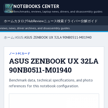
NOTEBOOKS CENTER
Benchmarks, reviews, laptop news, drivers, and disassembly guides
ホーム
カタログ
Hub
Review
ニュース
検索
ドライバー
分解ガイド
ws, news, driver archives, and disassembly guides.
ホーム
/
ASUS
/
ASUS ZENBOOK UX 32LA 90NB0511-M01940
ノートPCカード
ASUS ZENBOOK UX 32LA
90NB0511-M01940
Benchmark data, technical specifications, and photo
references for this notebook configuration.