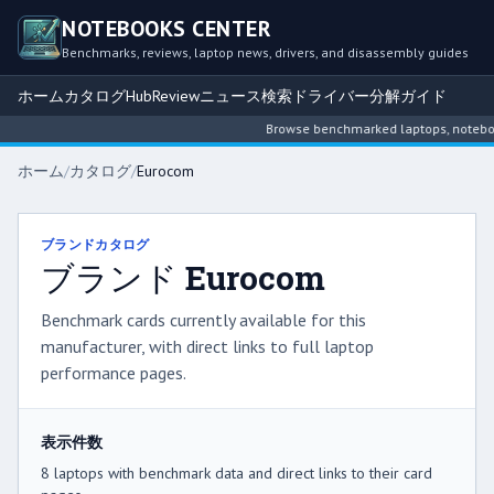
NOTEBOOKS CENTER
Benchmarks, reviews, laptop news, drivers, and disassembly guides
ホーム
カタログ
Hub
Review
ニュース
検索
ドライバー
分解ガイド
Browse benchmarked laptops, notebook 
ホーム
/
カタログ
/
Eurocom
ブランドカタログ
ブランド Eurocom
Benchmark cards currently available for this
manufacturer, with direct links to full laptop
performance pages.
表示件数
8 laptops with benchmark data and direct links to their card