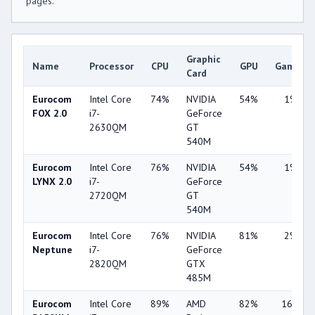
pages.
Graphic
Name
Processor
CPU
GPU
Games
Card
Eurocom
Intel Core
74%
NVIDIA
54%
1%
FOX 2.0
i7-
GeForce
2630QM
GT
540M
Eurocom
Intel Core
76%
NVIDIA
54%
1%
LYNX 2.0
i7-
GeForce
2720QM
GT
540M
Eurocom
Intel Core
76%
NVIDIA
81%
2%
Neptune
i7-
GeForce
2820QM
GTX
485M
Eurocom
Intel Core
89%
AMD
82%
16%