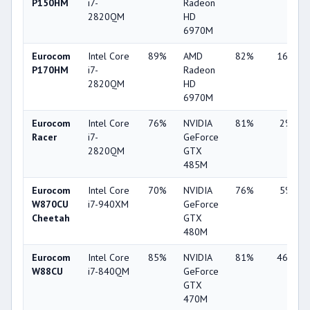
P150HM
i7-
Radeon
2820QM
HD
6970M
Eurocom
Intel Core
89%
AMD
82%
16%
P170HM
i7-
Radeon
2820QM
HD
6970M
Eurocom
Intel Core
76%
NVIDIA
81%
2%
Racer
i7-
GeForce
2820QM
GTX
485M
Eurocom
Intel Core
70%
NVIDIA
76%
5%
W870CU
i7-940XM
GeForce
Cheetah
GTX
480M
Eurocom
Intel Core
85%
NVIDIA
81%
46%
W88CU
i7-840QM
GeForce
GTX
470M