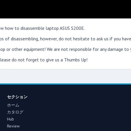
show how to disassemble laptop ASUS S200E.
s of disassembling, however, do not hesitate to ask us if you have
op or other equipment! We are not responsible for any damage to y
 please do not forget to give us a Thumbs Up!
セクション
ホーム
カタログ
Hub
Review