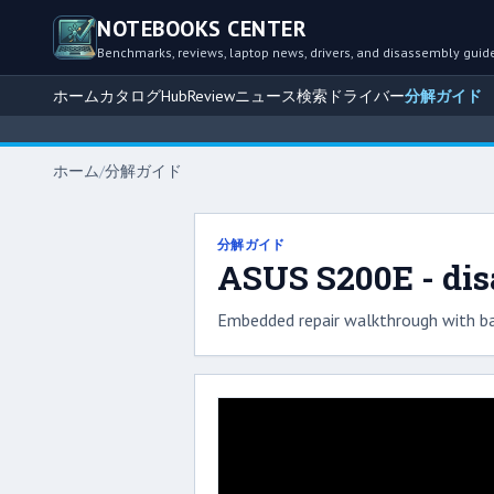
NOTEBOOKS CENTER
Benchmarks, reviews, laptop news, drivers, and disassembly guid
ホーム
カタログ
Hub
Review
ニュース
検索
ドライバー
分解ガイド
ホーム
/
分解ガイド
分解ガイド
ASUS S200E - di
Embedded repair walkthrough with ba