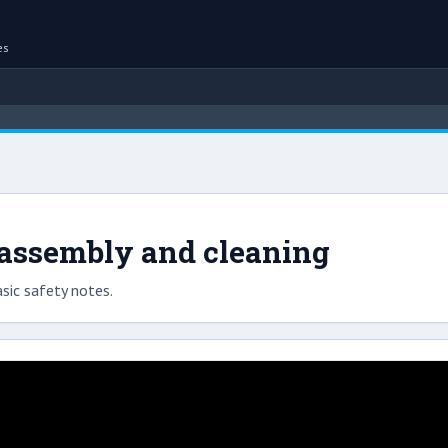
es
sassembly and cleaning
sic safety notes.