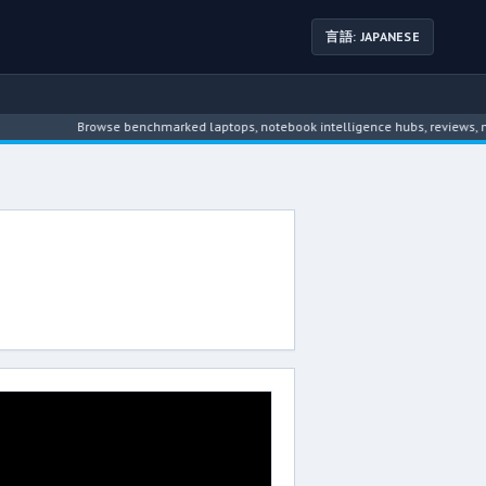
言語: JAPANESE
Browse benchmarked laptops, notebook intelligence hubs, reviews, news