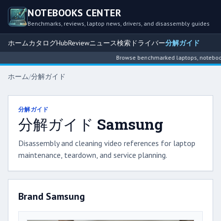
NOTEBOOKS CENTER
Benchmarks, reviews, laptop news, drivers, and disassembly guides
ホーム
カタログ
Hub
Review
ニュース
検索
ドライバー
分解ガイド
Browse benchmarked laptops, notebook int
ホーム
/
分解ガイド
分解ガイド
分解ガイド Samsung
Disassembly and cleaning video references for laptop
maintenance, teardown, and service planning.
Brand Samsung