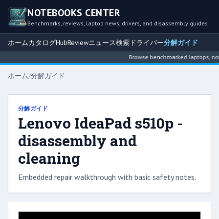
NOTEBOOKS CENTER
Benchmarks, reviews, laptop news, drivers, and disassembly guides
ホーム
カタログ
Hub
Review
ニュース
検索
ドライバー
分解ガイド
Browse benchmarked laptops, noteb
ホーム
/
分解ガイド
分解ガイド
Lenovo IdeaPad s510p -
disassembly and
cleaning
Embedded repair walkthrough with basic safety notes.