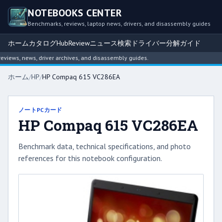
NOTEBOOKS CENTER
Benchmarks, reviews, laptop news, drivers, and disassembly guides
ホーム
カタログ
Hub
Review
ニュース
検索
ドライバー
分解ガイド
ews, news, driver archives, and disassembly guides.
ホーム
/
HP
/
HP Compaq 615 VC286EA
ノートPCカード
HP Compaq 615 VC286EA
Benchmark data, technical specifications, and photo
references for this notebook configuration.