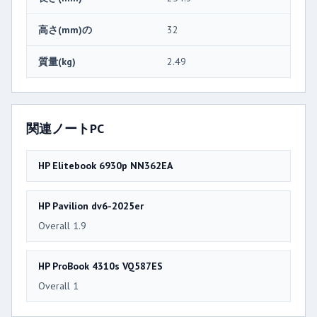
高さ(mm)の
32
質量(kg)
2.49
関連ノートPC
HP Elitebook 6930p NN362EA
HP Pavilion dv6-2025er
Overall 1.9
HP ProBook 4310s VQ587ES
Overall 1