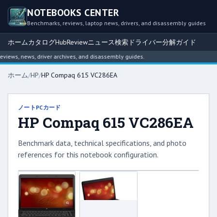
NOTEBOOKS CENTER
Benchmarks, reviews, laptop news, drivers, and disassembly guides
ホーム
カタログ
Hub
Review
ニュース
検索
ドライバー
分解ガイド
iews, news, driver archives, and disassembly guides.
ホーム
/
HP
/
HP Compaq 615 VC286EA
ノートPCカード
HP Compaq 615 VC286EA
Benchmark data, technical specifications, and photo
references for this notebook configuration.