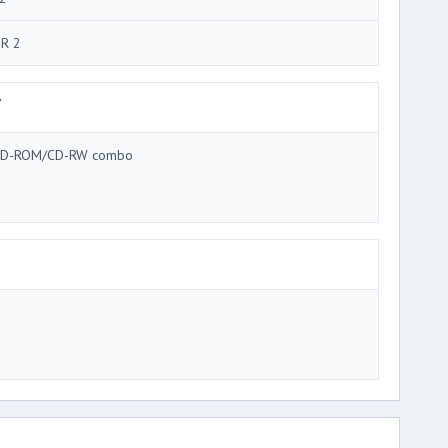
R 2
ブ
D-ROM/CD-RW combo
3