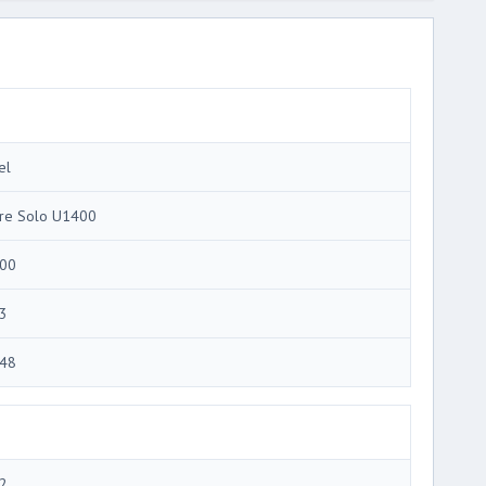
el
re Solo U1400
00
3
48
2