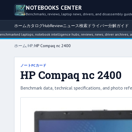
NOTEBOOKS CENTER
Benchmarks, reviews, laptop news, drivers, and disassembly guid
ホーム
カタログ
Hub
Review
ニュース
検索
ドライバー
分解ガイド
rked laptops, notebook intelligence hubs, reviews, news, driver archives, and d
ホーム
/
HP
/
HP Compaq nc 2400
ノートPCカード
HP Compaq nc 2400
Benchmark data, technical specifications, and photo refe