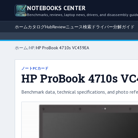
NOTEBOOKS CENTER
Benchmarks, reviews, laptop news, drivers, and disassembly guid
ホーム
カタログ
Hub
Review
ニュース
検索
ドライバー
分解ガイド
ホーム
/
HP
/
HP ProBook 4710s VC439EA
ノートPCカード
HP ProBook 4710s V
Benchmark data, technical specifications, and photo refe