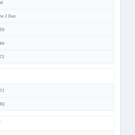
el
re 2 Duo
30
66
72
72
R2
ブ