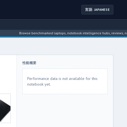
言語: JAPANESE
Browse benchmarked laptops, notebook intelligence hubs, reviews, news, dri
性能概要
Performance data is not available for this
notebook yet.