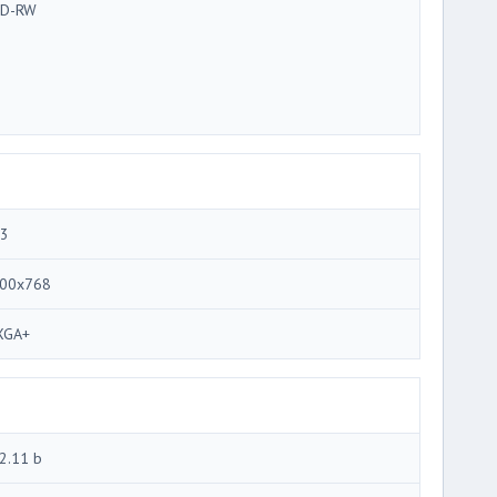
D-RW
.3
00x768
XGA+
2.11 b