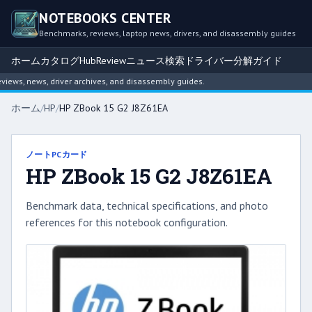
NOTEBOOKS CENTER
Benchmarks, reviews, laptop news, drivers, and disassembly guides
ホーム
カタログ
Hub
Review
ニュース
検索
ドライバー
分解ガイド
ws, news, driver archives, and disassembly guides.
ホーム
/
HP
/
HP ZBook 15 G2 J8Z61EA
ノートPCカード
HP ZBook 15 G2 J8Z61EA
Benchmark data, technical specifications, and photo
references for this notebook configuration.