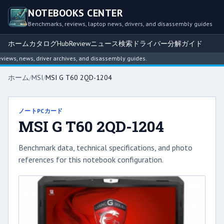
NOTEBOOKS CENTER
Benchmarks, reviews, laptop news, drivers, and disassembly guides
ホーム
カタログ
Hub
Review
ニュース
検索
ドライバー
分解ガイド
ws, news, driver archives, and disassembly guides.
ホーム
/
MSI
/
MSI G T60 2QD-1204
ノートPCカード
MSI G T60 2QD-1204
Benchmark data, technical specifications, and photo
references for this notebook configuration.