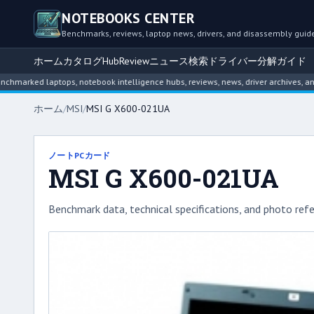
NOTEBOOKS CENTER
Benchmarks, reviews, laptop news, drivers, and disassembly guid
ホーム
カタログ
Hub
Review
ニュース
検索
ドライバー
分解ガイド
 laptops, notebook intelligence hubs, reviews, news, driver archives, and disas
ホーム
/
MSI
/
MSI G X600-021UA
ノートPCカード
MSI G X600-021UA
Benchmark data, technical specifications, and photo refe