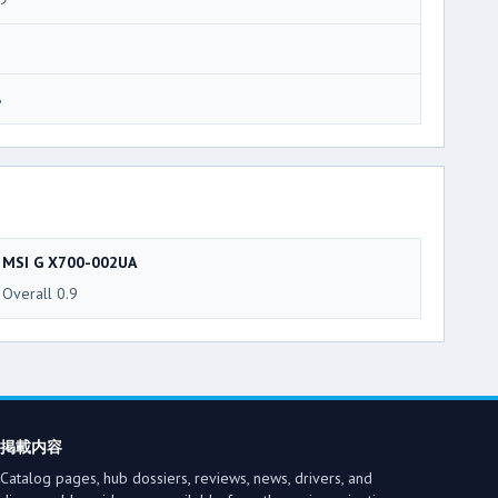
8
MSI G X700-002UA
Overall 0.9
掲載内容
Catalog pages, hub dossiers, reviews, news, drivers, and