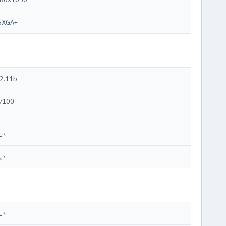
SXGA+
2.11b
/100
い
い
い