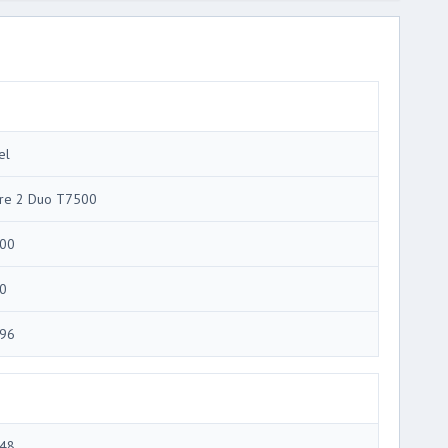
el
re 2 Duo T7500
00
0
96
48