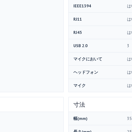
IEEE1394
は
RJ11
は
RJ45
は
USB 2.0
3
マイクにおいて
は
ヘッドフォン
は
マイク
は
寸法
幅(mm)
35
長さ(mm)
25