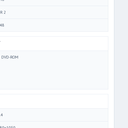
R 2
48
ブ
 DVD-ROM
.4
80x1050