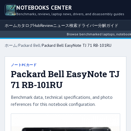
NOTEBOOKS CENTER
Benchmarks, reviews, laptop news, drivers, and disassembly guides
ホーム
カタログ
Hub
Review
ニュース
検索
ドライバー
分解ガイド
Browse benchmarked laptops, notebook inte
ホーム
/
Packard Bell
/
Packard Bell EasyNote TJ 71 RB-101RU
ノートPCカード
Packard Bell EasyNote TJ
71 RB-101RU
Benchmark data, technical specifications, and photo
references for this notebook configuration.