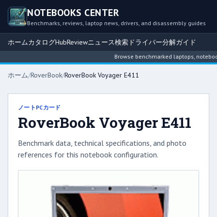
NOTEBOOKS CENTER
Benchmarks, reviews, laptop news, drivers, and disassembly guides
ホーム
カタログ
Hub
Review
ニュース
検索
ドライバー
分解ガイド
Browse benchmarked laptops, notebook in
ホーム
/
RoverBook
/
RoverBook Voyager E411
ノートPCカード
RoverBook Voyager E411
Benchmark data, technical specifications, and photo
references for this notebook configuration.