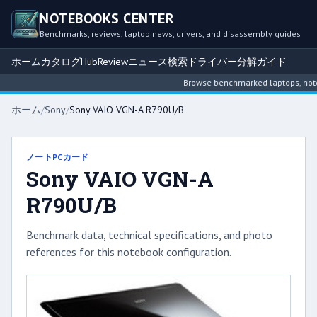
NOTEBOOKS CENTER
Benchmarks, reviews, laptop news, drivers, and disassembly guides
ホーム
カタログ
Hub
Review
ニュース
検索
ドライバー
分解ガイド
Browse benchmarked laptops, noteboo
ホーム
/
Sony
/
Sony VAIO VGN-A R790U/B
ノートPCカード
Sony VAIO VGN-A
R790U/B
Benchmark data, technical specifications, and photo
references for this notebook configuration.