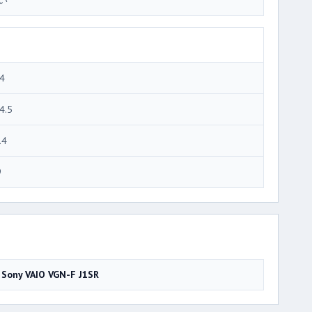
い
4
4.5
.4
9
Sony VAIO VGN-F J1SR