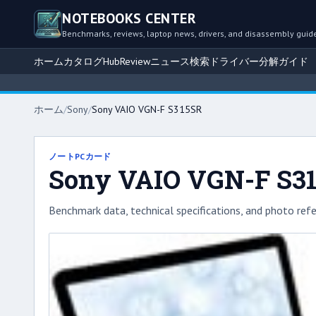
NOTEBOOKS CENTER
Benchmarks, reviews, laptop news, drivers, and disassembly guid
ホーム
カタログ
Hub
Review
ニュース
検索
ドライバー
分解ガイド
ホーム
/
Sony
/
Sony VAIO VGN-F S315SR
ノートPCカード
Sony VAIO VGN-F S3
Benchmark data, technical specifications, and photo refe