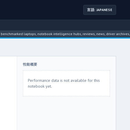
言語: JAPANESE
rked laptops, notebook intelligence hubs, reviews, news, driver archives, and d
性能概要
Performance data is not available for this
notebook yet.