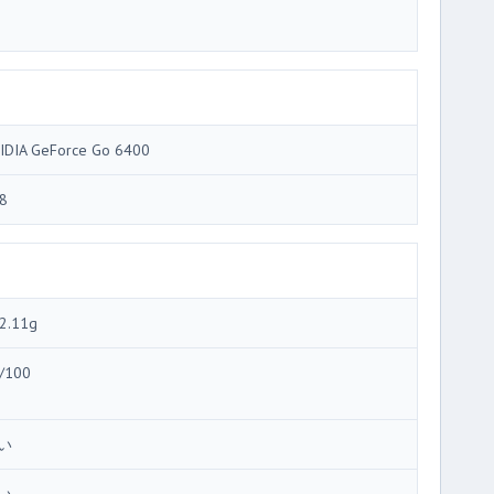
IDIA GeForce Go 6400
8
2.11g
/100
い