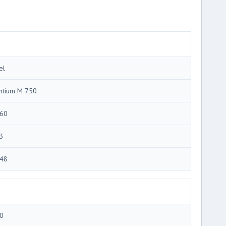
el
ntium M 750
60
3
48
0