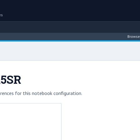
es
Browse benchma
15SR
rences for this notebook configuration.