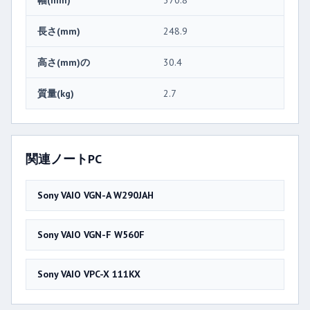
幅(mm)
370.8
長さ(mm)
248.9
高さ(mm)の
30.4
質量(kg)
2.7
関連ノートPC
Sony VAIO VGN-A W290JAH
Sony VAIO VGN-F W560F
Sony VAIO VPC-X 111KX