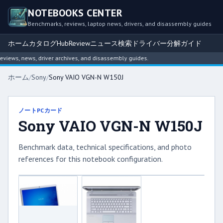
NOTEBOOKS CENTER
Benchmarks, reviews, laptop news, drivers, and disassembly guides
ホーム
カタログ
Hub
Review
ニュース
検索
ドライバー
分解ガイド
iews, news, driver archives, and disassembly guides.
ホーム
/
Sony
/
Sony VAIO VGN-N W150J
ノートPCカード
Sony VAIO VGN-N W150J
Benchmark data, technical specifications, and photo
references for this notebook configuration.