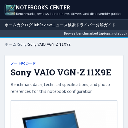
NOTEBOOKS CENTER
Benchmarks, reviews, laptop news, drivers, and disassembly guides
ホーム
カタログ
Hub
Review
ニュース
検索
ドライバー
分解ガイド
Browse benchmarked laptops, notebook inte
ホーム
/
Sony
/
Sony VAIO VGN-Z 11X9E
ノートPCカード
Sony VAIO VGN-Z 11X9E
Benchmark data, technical specifications, and photo
references for this notebook configuration.