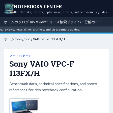
NOTEBOOKS CENTER
Benchmarks, reviews, laptop news, drivers, and disassembly guides
ホーム
カタログ
Hub
Review
ニュース
検索
ドライバー
分解ガイド
eviews, news, driver archives, and disassembly guides.
ホーム
/
Sony
/
Sony VAIO VPC-F 113FX/H
ノートPCカード
Sony VAIO VPC-F
113FX/H
Benchmark data, technical specifications, and photo
references for this notebook configuration.