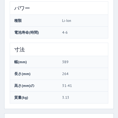
パワー
種類
Li-Ion
電池寿命(時間)
4-6
寸法
幅(mm)
389
長さ(mm)
264
高さ(mm)の
31-41
質量(kg)
3.13