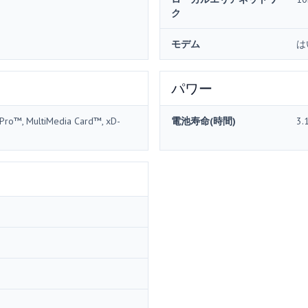
ク
モデム
は
パワー
 Pro™, MultiMedia Card™, xD-
電池寿命(時間)
3.