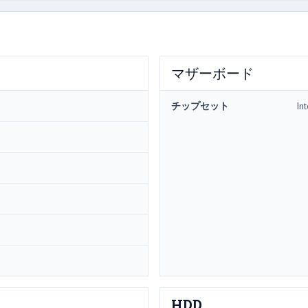
マザーボード
チップセット
In
HDD