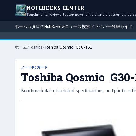
NOTEBOOKS CENTER
Benchmarks, reviews, laptop news, drivers, and disassembly guid
ホーム
カタログ
Hub
Review
ニュース
検索
ドライバー
分解ガイド
ホーム
/
Toshiba
/
Toshiba Qosmio G30-151
ノートPCカード
Toshiba Qosmio G30-
Benchmark data, technical specifications, and photo refe