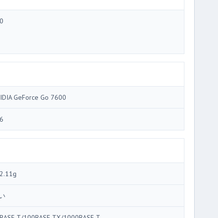
0
IDIA GeForce Go 7600
6
2.11g
い
BASE-T/100BASE-TX/1000BASE-T