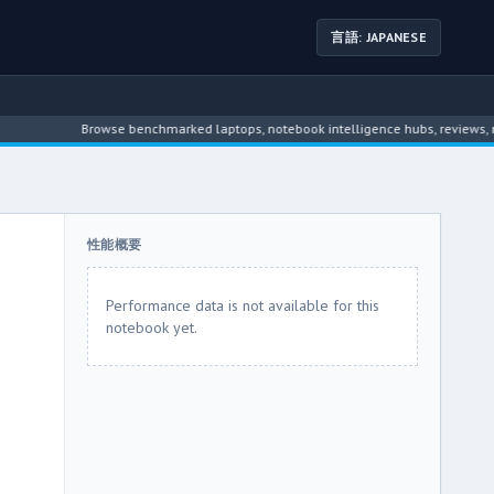
言語: JAPANESE
Browse benchmarked laptops, notebook intelligence hubs, reviews, news, dr
性能概要
Performance data is not available for this
notebook yet.