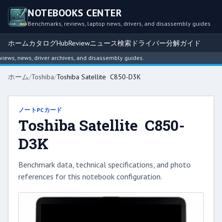
NOTEBOOKS CENTER
Benchmarks, reviews, laptop news, drivers, and disassembly guides
ホーム
カタログ
Hub
Review
ニュース
検索
ドライバー
分解ガイド
s, news, driver archives, and disassembly guides.
ホーム
/
Toshiba
/
Toshiba Satellite C850-D3K
ノートPCカード
Toshiba Satellite C850-
D3K
Benchmark data, technical specifications, and photo
references for this notebook configuration.