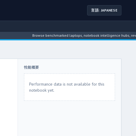
言語: JAPANESE
Browse benchmarked laptops, notebook intelligence hubs, reviews, ne
性能概要
Performance data is not available for this
notebook yet.