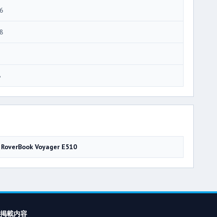
6
8
8
RoverBook Voyager E510
掲載内容