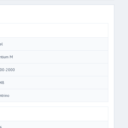
el
ntium M
00-2000
48
ntrino
6