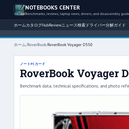
NOTEBOOKS CENTER
Benchmarks, reviews, laptop news, drivers, and disassembly guid
ホーム
カタログ
Hub
Review
ニュース
検索
ドライバー
分解ガイド
ホーム
/
RoverBook
/
RoverBook Voyager D550
ノートPCカード
RoverBook Voyager D
Benchmark data, technical specifications, and photo refe