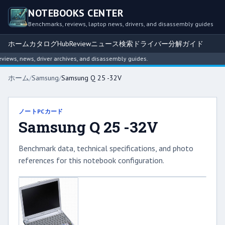
NOTEBOOKS CENTER
Benchmarks, reviews, laptop news, drivers, and disassembly guides
ホーム
カタログ
Hub
Review
ニュース
検索
ドライバー
分解ガイド
ews, news, driver archives, and disassembly guides.
ホーム
/
Samsung
/
Samsung Q 25 -32V
ノートPCカード
Samsung Q 25 -32V
Benchmark data, technical specifications, and photo
references for this notebook configuration.