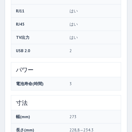
RJ11
はい
RJ45
はい
TV出力
はい
USB 2.0
2
パワー
電池寿命(時間)
3
寸法
幅(mm)
273
長さ(mm)
228,8—234.3