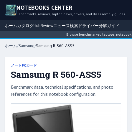
NOTEBOOKS CENTER
Benchmarks, reviews, laptop news, drivers, and disassembly guides
ホーム
カタログ
Hub
Review
ニュース
検索
ドライバー
分解ガイド
Browse benchmarked laptops, notebook int
ホーム
/
Samsung
/
Samsung R 560-ASS5
ノートPCカード
Samsung R 560-ASS5
Benchmark data, technical specifications, and photo
references for this notebook configuration.