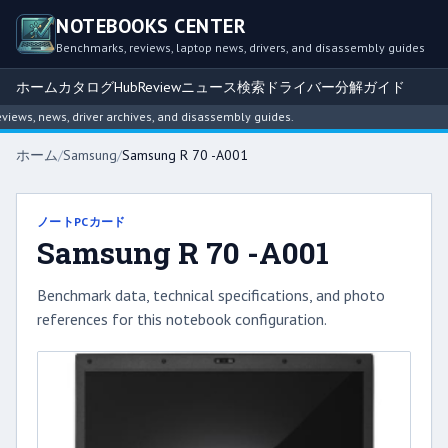
NOTEBOOKS CENTER
Benchmarks, reviews, laptop news, drivers, and disassembly guides
ホーム
カタログ
Hub
Review
ニュース
検索
ドライバー
分解ガイド
ws, news, driver archives, and disassembly guides.
ホーム
/
Samsung
/
Samsung R 70 -A001
ノートPCカード
Samsung R 70 -A001
Benchmark data, technical specifications, and photo
references for this notebook configuration.