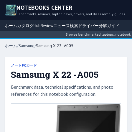
NOTEBOOKS CENTER
Benchmarks, reviews, laptop news, drivers, and disassembly guides
ホーム
カタログ
Hub
Review
ニュース
検索
ドライバー
分解ガイド
Browse benchmarked laptops, notebook intel
ホーム
/
Samsung
/
Samsung X 22 -A005
ノートPCカード
Samsung X 22 -A005
Benchmark data, technical specifications, and photo
references for this notebook configuration.