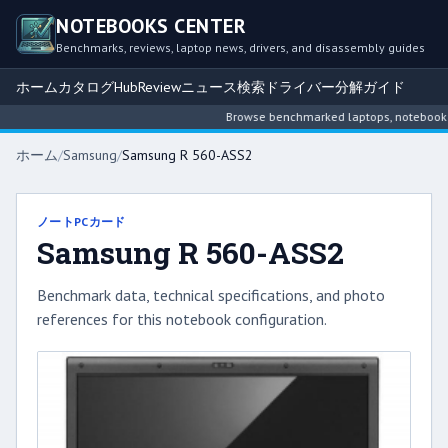
NOTEBOOKS CENTER
Benchmarks, reviews, laptop news, drivers, and disassembly guides
ホーム
カタログ
Hub
Review
ニュース
検索
ドライバー
分解ガイド
Browse benchmarked laptops, notebook int
ホーム
/
Samsung
/
Samsung R 560-ASS2
ノートPCカード
Samsung R 560-ASS2
Benchmark data, technical specifications, and photo
references for this notebook configuration.